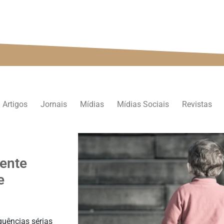
persp
Artigos
Jornais
Mídias
Mídias Sociais
Revistas
dente
e
quências sérias