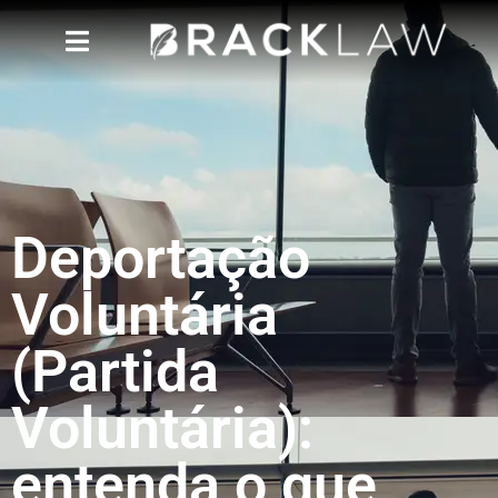
Deportação
Voluntária
(Partida
Voluntária):
entenda o que