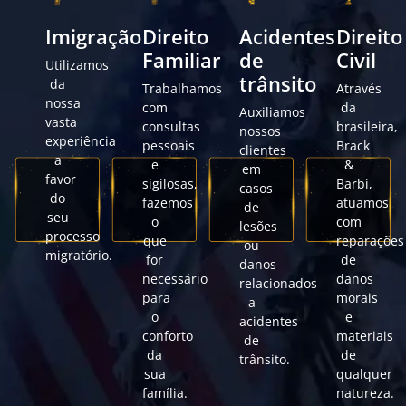
Imigração
Direito
Acidentes
Direito
Familiar
de
Civil
Utilizamos
trânsito
da
Trabalhamos
Através
nossa
com
da
Auxiliamos
vasta
consultas
brasileira,
nossos
experiência
pessoais
Brack
clientes
a
e
&
em
favor
sigilosas,
Barbi,
casos
do
fazemos
atuamos
de
seu
o
com
lesões
processo
que
reparações
ou
migratório.
for
de
danos
necessário
danos
relacionados
para
morais
a
o
e
acidentes
conforto
materiais
de
da
de
trânsito.
sua
qualquer
família.
natureza.