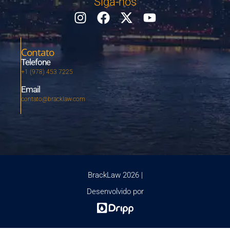
Siga-nos
Contato
Telefone
+1 (978) 453 7225
Email
contato@bracklaw.com
BrackLaw 2026 |
Desenvolvido por