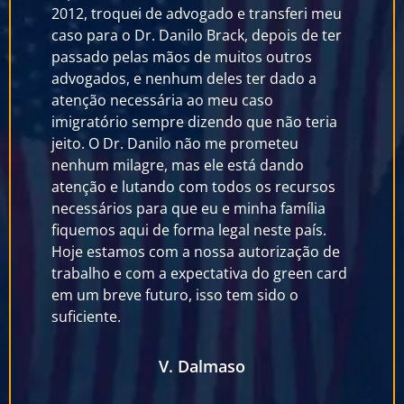
conseguimos a cidadania do meu esposo e
exp
eu
também o meu green card, com rapidez e
as 
ter
eficiência.
exc
Em 
con
Marcilane Teixeira
exp
ia
sen
meu
mes
s
na 
ten
bem
de
da 
ard