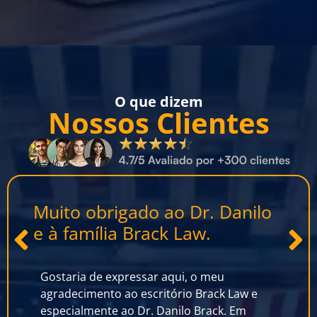
O que dizem
Nossos Clientes
lo
Eu recomendo a Brack Law.
O
Eu tive uma experiência incrível com a Brack
Eu 
Law. Primeiro pelo compromisso com o
Law
meu caso e segundo pela responsabilidade
cid
com cada passo. Com a Brack Law,
eu 