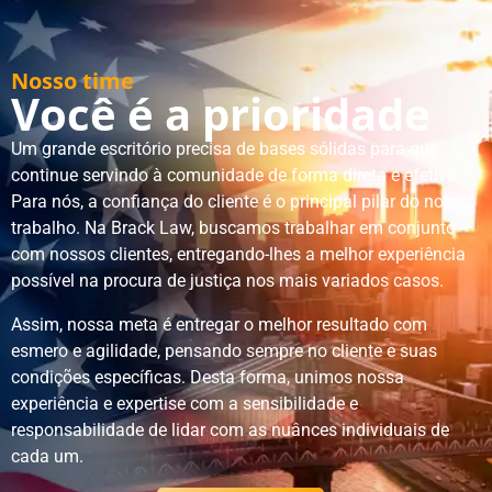
Nosso time
Você é a prioridade
Um grande escritório precisa de bases sólidas para que
continue servindo à comunidade de forma direta e efetiva.
Para nós, a confiança do cliente é o principal pilar do nosso
trabalho. Na Brack Law, buscamos trabalhar em conjunto
com nossos clientes, entregando-lhes a melhor experiência
possível na procura de justiça nos mais variados casos.
Assim, nossa meta é entregar o melhor resultado com
esmero e agilidade, pensando sempre no cliente e suas
condições específicas. Desta forma, unimos nossa
experiência e expertise com a sensibilidade e
responsabilidade de lidar com as nuânces individuais de
cada um.