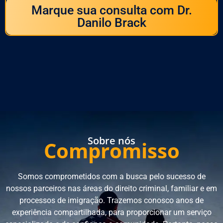
Marque sua consulta com Dr.
Danilo Brack
Sobre nós
Compromisso
Somos comprometidos com a busca pelo sucesso de
nossos parceiros nas áreas do direito criminal, familiar e em
processos de imigração. Trazemos conosco anos de
experiência compartilhada, para proporcionar um serviço