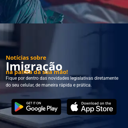
Notícias sobre
Imigração
na palma da sua mão!
Fique por dentro das novidades legislativas diretamente
do seu celular, de maneira rápida e prática.