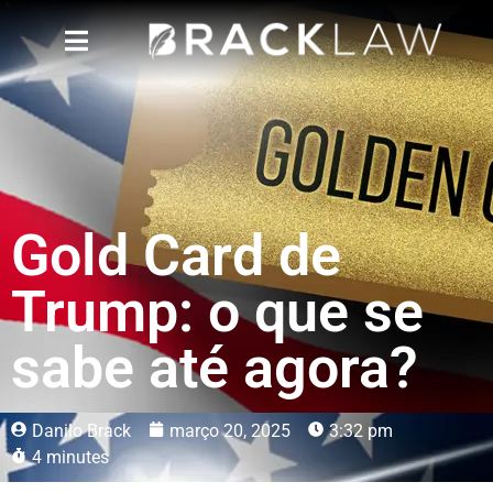
Gold Card de
Trump: o que se
sabe até agora?
Danilo Brack
março 20, 2025
3:32 pm
4 minutes