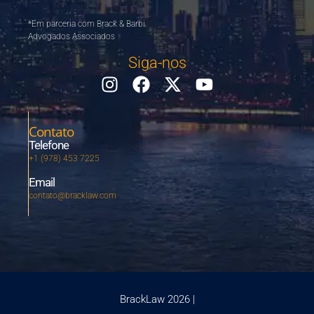
*Em parceria com Brack & Barbi
Advogados Associados
Siga-nos
Contato
Telefone
+1 (978) 453 7225
Email
contato@bracklaw.com
BrackLaw 2026 |