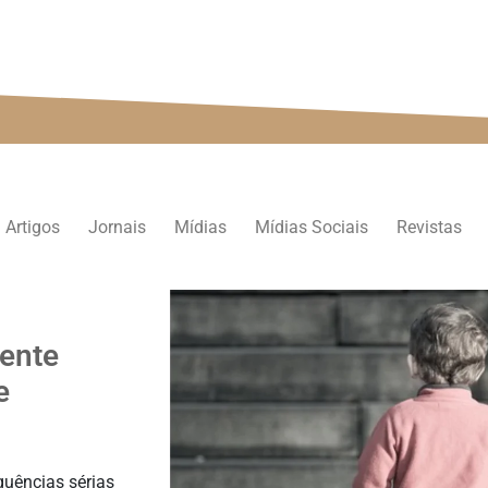
persp
Artigos
Jornais
Mídias
Mídias Sociais
Revistas
dente
e
quências sérias