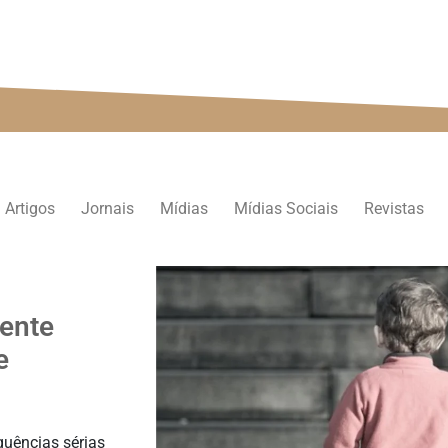
persp
Artigos
Jornais
Mídias
Mídias Sociais
Revistas
dente
e
quências sérias