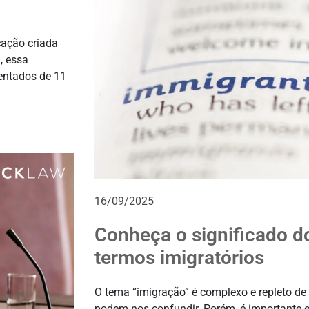
cação criada
, essa
entados de 11
16/09/2025
Conheça o significado do
termos imigratórios
O tema “imigração” é complexo e repleto de
podem nos confundir. Porém, é importante