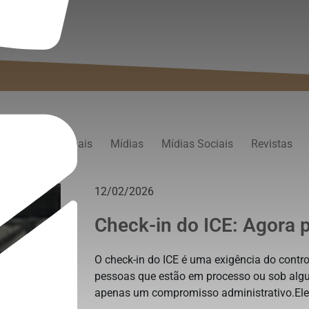
persp
Artigos
Jornais
Mídias
Mídias Sociais
Revistas
12/02/2026
Check-in do ICE: Agora p
O check-in do ICE é uma exigência do contr
pessoas que estão em processo ou sob algu
apenas um compromisso administrativo.El